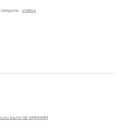
out
atégorie :
Vidéos
avoir
ur
a
hyroïde
vidéo)
/youtu.be/m-t8-0MMnMM