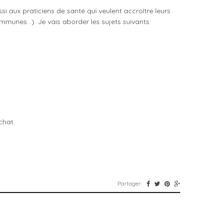
i aux praticiens de santé qui veulent accroître leurs
mmunes…). Je vais aborder les sujets suivants:
chat.
Partager: