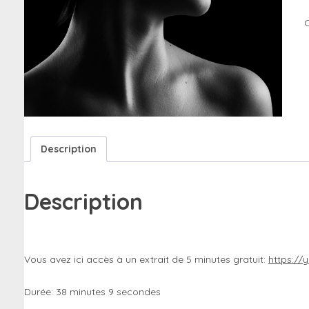
t
C
s
s
l
t
(
Description
Description
Vous avez ici accès à un extrait de 5 minutes gratuit:
https:/
Durée: 38 minutes 9 secondes