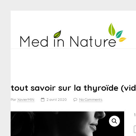
tout savoir sur la thyroïde (vi
Par
XavierMIN
2 avril 2020
No Comments
q