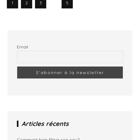
1
2
3
…
5
Email
Articles récents
Comment bien filtrer son eau?