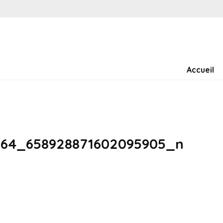
Accueil
364_658928871602095905_n